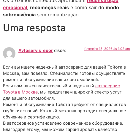
Os próximos conteúdos aprofundam
reconstrução
emocional
,
recomeços reais
e como sair do
modo
sobrevivência
sem romantização.
Uma resposta
fevereiro 13, 2026 às 1:02 am
Avtoservis_eoor
disse:
Если вы ищете надежный автосервис для вашей Тойота в
Москве, вам повезло. Специалисты готовы осуществлять
ремонт и обслуживание ваших автомобилей.
Если вам нужен качественный и надежный
автосервис
Toyota в Москве
, мы предлагаем широкий спектр услуг
для вашего автомобиля.
Ремонт и обслуживание Тойота требуют от специалистов
глубоких знаний. Каждый механик проходит специальное
обучение и сертификацию.
В автосервисе установлено современное оборудование.
Благодаря этому, мы можем гарантировать качество